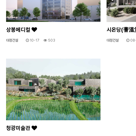
상봉메디컬
시온당(蓍溫
대정건설
10-17
503
대정건설
08-
청광미술관