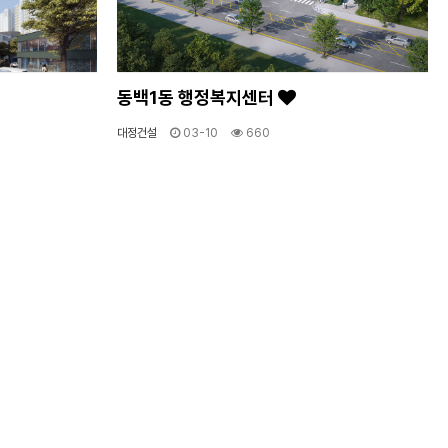
동백1동 행정복지센터
대정건설
03-10
660